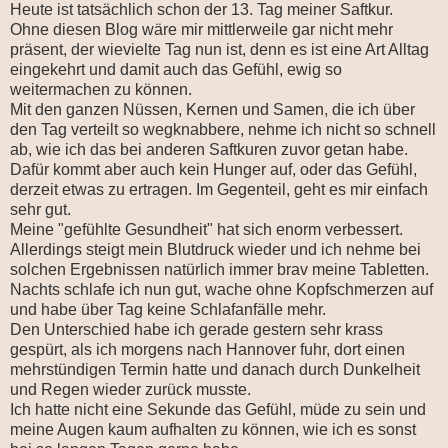
Heute ist tatsächlich schon der 13. Tag meiner Saftkur.
Ohne diesen Blog wäre mir mittlerweile gar nicht mehr
präsent, der wievielte Tag nun ist, denn es ist eine Art Alltag
eingekehrt und damit auch das Gefühl, ewig so
weitermachen zu können.
Mit den ganzen Nüssen, Kernen und Samen, die ich über
den Tag verteilt so wegknabbere, nehme ich nicht so schnell
ab, wie ich das bei anderen Saftkuren zuvor getan habe.
Dafür kommt aber auch kein Hunger auf, oder das Gefühl,
derzeit etwas zu ertragen. Im Gegenteil, geht es mir einfach
sehr gut.
Meine "gefühlte Gesundheit" hat sich enorm verbessert.
Allerdings steigt mein Blutdruck wieder und ich nehme bei
solchen Ergebnissen natürlich immer brav meine Tabletten.
Nachts schlafe ich nun gut, wache ohne Kopfschmerzen auf
und habe über Tag keine Schlafanfälle mehr.
Den Unterschied habe ich gerade gestern sehr krass
gespürt, als ich morgens nach Hannover fuhr, dort einen
mehrstündigen Termin hatte und danach durch Dunkelheit
und Regen wieder zurück musste.
Ich hatte nicht eine Sekunde das Gefühl, müde zu sein und
meine Augen kaum aufhalten zu können, wie ich es sonst