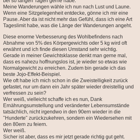
bei so langen Tagen gerne habe.
Meine Wanderungen wähle ich nun nach Lust und Laune.
Wenn eine Sitzgelegenheit entdecke, gönne ich mir eine
Pause. Aber da ist nicht mehr das Gefühl, dass ich eine Art
Tageslimit habe, was die Länge der Wanderungen angeht.
Diese enorme Verbesserung des Wohlbefindens nach
Abnahme von 5% des Körpergewichts oder 5 kg wird oft
erwähnt und ich finde diesen Umstand sehr wichtig.
Gerade in meiner Gewichtsklasse denkt man gerne mal,
dass es nahezu hoffnungslos ist, je wieder so etwas wie
Normalgewicht zu erreichen. Zudem bin gerade ich das
beste Jojo-Effekt-Beispiel.
Wie oft habe ich mich schon in die Zweistelligkeit zurück
gefastet, nur um dann ein Jahr später wieder dreistellig und
verfressen zu sein?
Wer weiß, vielleicht schaffe ich es nun, Dank
Ernährungsumstellung und veränderter Lebensumstände
tatsächlich, nicht irgendwo in den 90ern wieder in die
"Hunderte" zurückzukehren, sondern ein Wiedersehen mit
den 80ern zu feiern.
Wer weiß.
Sicher ist aber, dass es mir jetzt gerade richtig gut geht.