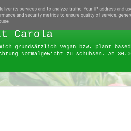
liver its services and to analyze traffic. Your IP address and u
rmance and security metrics to ensure quality of service, gene
buse.
it Carola
mich grundsätzlich vegan bzw. plant based
chtung Normalgewicht zu schubsen. Am 30.0