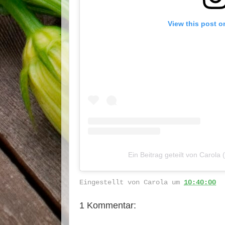
View this post o
Ein Beitrag geteilt von Carola
Eingestellt von
Carola
um
10:40:00
1 Kommentar: