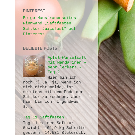
PINTEREST
Folge Hausfrauenseites
Pinnwand „Saftfasten
Saftkur Juicefast“ auf
Pinterest.
BELIEBTE POSTS
Apfel-Wurzelsaft
mit Mandarinen -
sehr lecker! -
Tag 2
Hier bin ich
noch :) Ja, ja, wenn ich
mich nicht melde, ist
meistens mit dem Ende der
Saftkur zu rechnen, aber
hier bin ich. Irgendwas
s...
Tag 11 Saftfasten
Tag 11 meiner Saftkur
Gewicht: 101,9 kg Schritte
gestern: 14.531 Blutdruck: