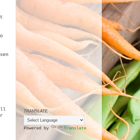
t
o
sen
ll
TRANSLATE
r
Powered by
Translate