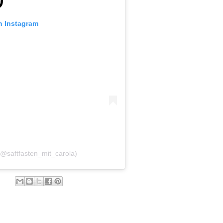
n Instagram
 (@saftfasten_mit_carola)