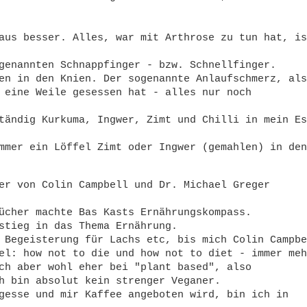
aus besser. Alles, war mit Arthrose zu tun hat, is
genannten Schnappfinger - bzw. Schnellfinger.
en in den Knien. Der sogenannte Anlaufschmerz, als
 eine Weile gesessen hat - alles nur noch
tändig Kurkuma, Ingwer, Zimt und Chilli in mein Es
mmer ein Löffel Zimt oder Ingwer (gemahlen) in den
er von Colin Campbell und Dr. Michael Greger
ücher machte Bas Kasts Ernährungskompass.
stieg in das Thema Ernährung.
 Begeisterung für Lachs etc, bis mich Colin Campbe
el: how not to die und how not to diet - immer meh
ch aber wohl eher bei "plant based", also
h bin absolut kein strenger Veganer.
gesse und mir Kaffee angeboten wird, bin ich in